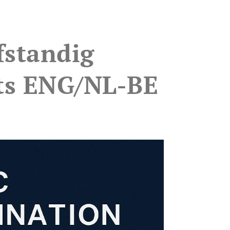
fstandig
its ENG/NL-BE